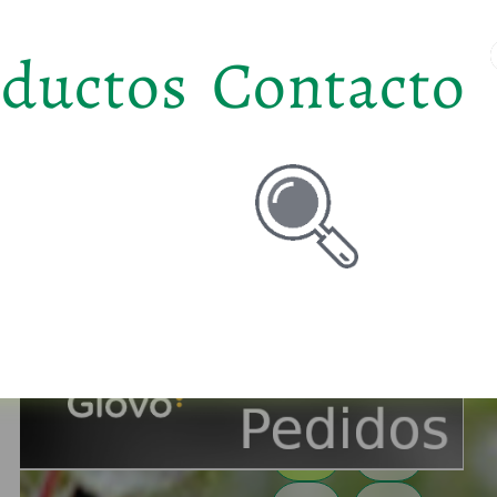
ductos
Contacto