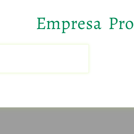
Empresa
Pro